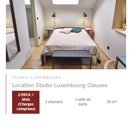
STUDIO, LUXEMBOURG
Location Studio Luxembourg Clausen
2 095 € /
Mois
1 salle de
1 chambre
30 m²
(Charges
bains
comprises)