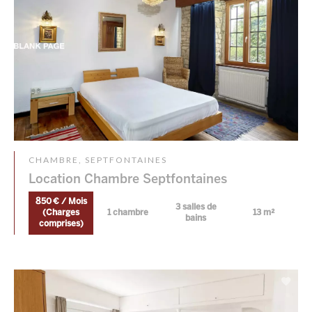
CHAMBRE, SEPTFONTAINES
Location Chambre Septfontaines
850 € / Mois
3 salles de
(Charges
1 chambre
13 m²
bains
comprises)