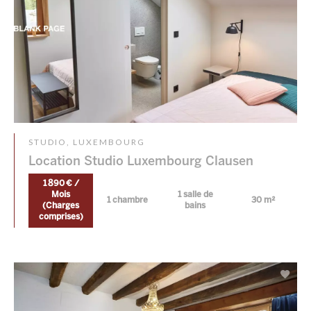
STUDIO, LUXEMBOURG
Location Studio Luxembourg Clausen
1 890 € /
Mois
1 salle de
1 chambre
30 m²
(Charges
bains
comprises)