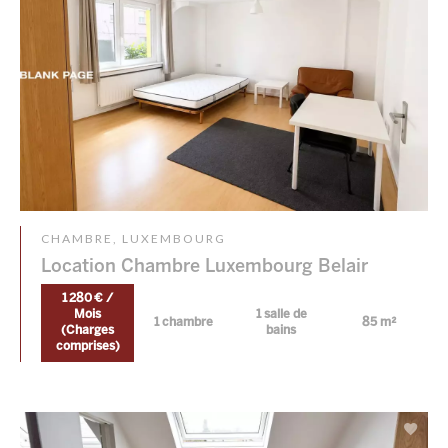
CHAMBRE, LUXEMBOURG
Location Chambre Luxembourg Belair
1 280 € /
Mois
1 salle de
1 chambre
85 m²
(Charges
bains
comprises)