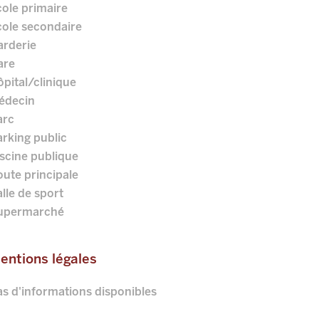
ole primaire
cole secondaire
arderie
are
pital/clinique
édecin
arc
rking public
scine publique
ute principale
lle de sport
upermarché
entions légales
s d'informations disponibles