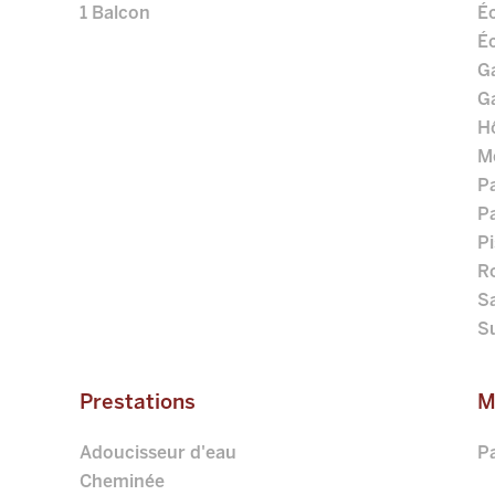
1 Balcon
Éc
É
G
G
Hô
M
P
Pa
Pi
Ro
Sa
S
Prestations
M
Adoucisseur d'eau
Pa
Cheminée