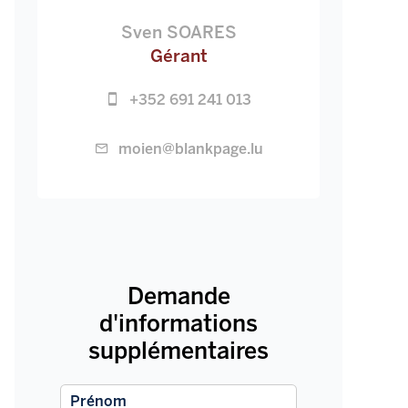
Sven SOARES
Gérant
+352 691 241 013
moien@blankpage.lu
Demande
d'informations
supplémentaires