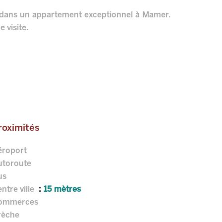
 dans un appartement exceptionnel à Mamer.
 visite.
roximités
éroport
utoroute
us
ntre ville
15 mètres
ommerces
rèche