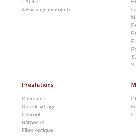
1 Atelier
Hô
4 Parkings extérieurs
L
M
P
P
P
R
Sa
S
Prestations
M
Cheminée
D
Double vitrage
E
Internet
Cl
Barbecue
Fibre optique