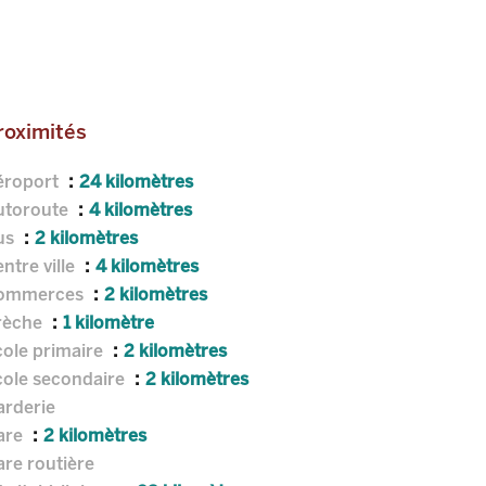
roximités
éroport
24 kilomètres
utoroute
4 kilomètres
us
2 kilomètres
ntre ville
4 kilomètres
ommerces
2 kilomètres
rèche
1 kilomètre
cole primaire
2 kilomètres
cole secondaire
2 kilomètres
arderie
are
2 kilomètres
re routière