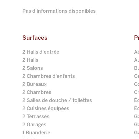
Pas d'informations disponibles
Surfaces
P
2 Halls d'entrée
A
2 Halls
A
2 Salons
B
2 Chambres d'enfants
Ce
2 Bureaux
C
2 Chambres
C
2 Salles de douche / toilettes
É
2 Cuisines équipées
É
2 Terrasses
G
2 Garages
G
1 Buanderie
Ga