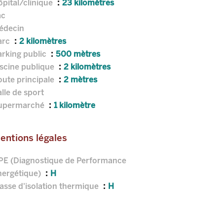
pital/clinique
23 kilomètres
ac
édecin
arc
2 kilomètres
arking public
500 mètres
iscine publique
2 kilomètres
oute principale
2 mètres
lle de sport
upermarché
1 kilomètre
entions légales
PE (Diagnostique de Performance
nergétique)
H
asse d'isolation thermique
H