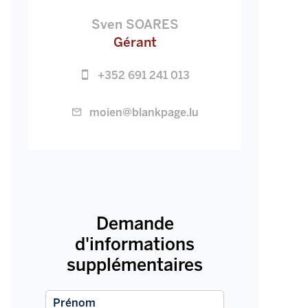
Sven SOARES
Gérant
+352 691 241 013
moien@blankpage.lu
Demande
d'informations
supplémentaires