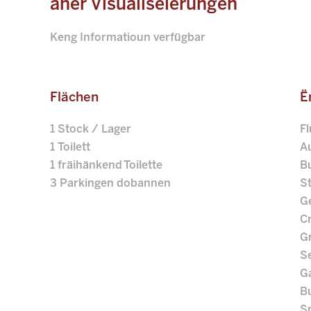
aner Visualiséierungen
Keng Informatioun verfügbar
Flächen
Ë
1 Stock / Lager
F
1 Toilett
A
1 fräihänkend Toilette
B
3 Parkingen dobannen
S
G
C
G
S
G
B
S