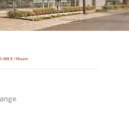
5.488 € / Mount
range