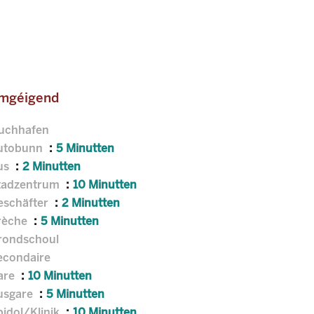
mgéigend
luchhafen
utobunn
5 Minutten
us
2 Minutten
tadzentrum
10 Minutten
eschäfter
2 Minutten
rèche
5 Minutten
rondschoul
econdaire
are
10 Minutten
usgare
5 Minutten
pidol/Klinik
10 Minutten