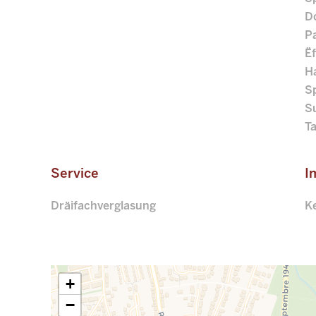
D
P
Ëf
H
S
S
Ta
Service
I
Dräifachverglasung
K
+
−