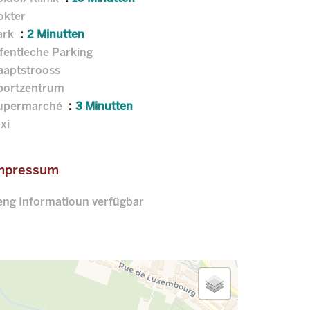
okter
ark
2 Minutten
fentleche Parking
aaptstrooss
portzentrum
upermarché
3 Minutten
xi
mpressum
eng Informatioun verfügbar