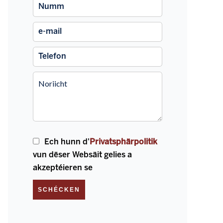
Ech hunn d'
Privatsphärpolitik
vun dëser Websäit gelies a
akzeptéieren se
SCHÉCKEN