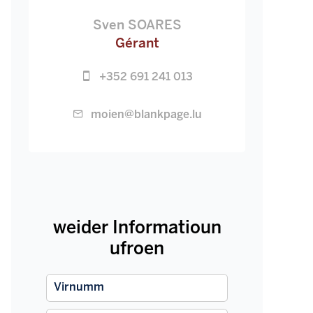
Sven SOARES
Gérant
+352 691 241 013
moien@blankpage.lu
weider Informatioun
ufroen