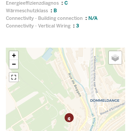
Energieeffizienzdiagnos
C
Wärmeschutzklass
B
Connectivity - Building connection
N/A
Connectivity - Vertical Wiring
3
+
−