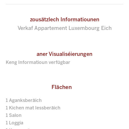
zousätzlech Informatiounen
Verkaf Appartement Luxembourg Eich
aner Visualiséierungen
Keng Informatioun verfügbar
Flächen
1 Aganksberäich
1 Kichen mat Iessberäich
1 Salon
1 Loggia