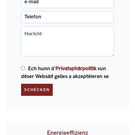
Ech hunn d'
Privatsphärpolitik
vun
dëser Websäit gelies a akzeptéieren se
SCHÉCKEN
Energieeffizienz