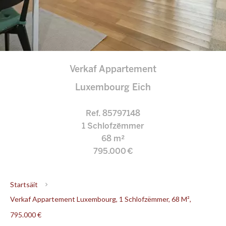
Verkaf Appartement
Luxembourg Eich
Ref. 85797148
1 Schlofzëmmer
68 m²
795.000 €
Startsäit
Verkaf Appartement Luxembourg, 1 Schlofzëmmer, 68 M²,
795.000 €