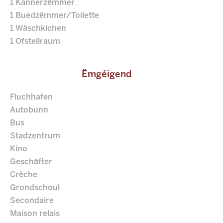
1 Kannerzëmmer
1 Buedzëmmer/Toilette
1 Wäschkichen
1 Ofstellraum
Ëmgéigend
Fluchhafen
Autobunn
Bus
Stadzentrum
Kino
Geschäfter
Crèche
Grondschoul
Secondaire
Maison relais