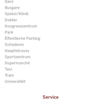
Gare
Busgare
Spidol/Klinik
Dokter
Kongresszentrum
Park
Ëffentleche Parking
Schwämm
Haaptstrooss
Sportzentrum
Supermarché
Taxi
Tram
Universitéit
Service