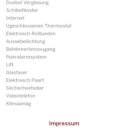
Duebel Verglasung
Schibefënster
Internet
Ugeschlossenen Thermostat
Elektresch Rolllueden
Aussebeliichtung
Behënnertenzougang
Feieralarmsystem
Lift
Glasfaser
Elektresch Paart
Sécherheetsdier
Videotelefon
Klimaanlag
Impressum