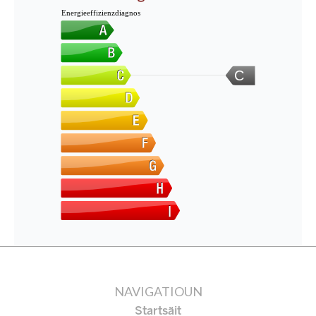
Energieeffizienzdiagnos
C
NAVIGATIOUN
Startsäit