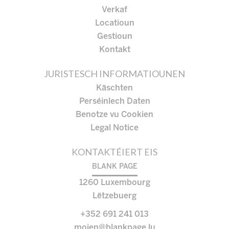
Verkaf
Locatioun
Gestioun
Kontakt
JURISTESCH INFORMATIOUNEN
Käschten
Perséinlech Daten
Benotze vu Cookien
Legal Notice
KONTAKTÉIERT EIS
BLANK PAGE
1260
Luxembourg
Lëtzebuerg
+352 691 241 013
moien@blankpage.lu