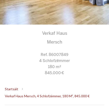
Verkaf Haus
Mersch
Ref. 86007849
4 Schlofzëmmer
180 m²
845.000 €
Startsäit
Verkaf Haus Mersch, 4 Schlofzëmmer, 180 M², 845.000 €