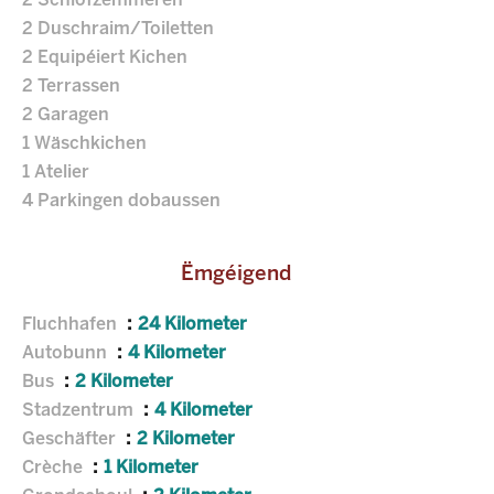
2 Schlofzëmmeren
2 Duschraim/Toiletten
2 Equipéiert Kichen
2 Terrassen
2 Garagen
1 Wäschkichen
1 Atelier
4 Parkingen dobaussen
Ëmgéigend
Fluchhafen
24 Kilometer
Autobunn
4 Kilometer
Bus
2 Kilometer
Stadzentrum
4 Kilometer
Geschäfter
2 Kilometer
Crèche
1 Kilometer