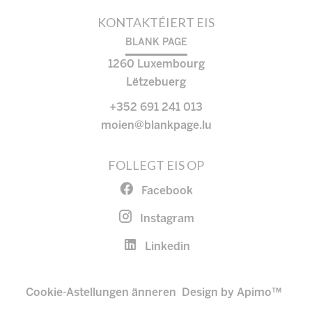
KONTAKTÉIERT EIS
BLANK PAGE
1260
Luxembourg
Lëtzebuerg
+352 691 241 013
moien@blankpage.lu
FOLLEGT EIS OP
Facebook
Instagram
Linkedin
Cookie-Astellungen änneren
Design by
Apimo™