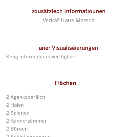
zousätzlech Informatiounen
Verkaf Haus Mersch
aner Visualiséierungen
Keng Informatioun verfügbar
Flächen
2 Aganksberäich
2 Halen
2 Salonen
2 Kannerzëmmer
2 Büroen