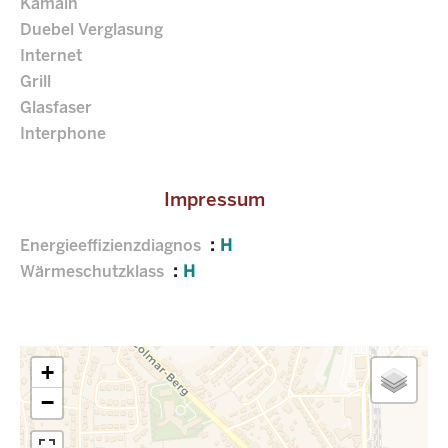
Kamäin
Duebel Verglasung
Internet
Grill
Glasfaser
Interphone
Impressum
Energieeffizienzdiagnos
H
Wärmeschutzklass
H
+
−