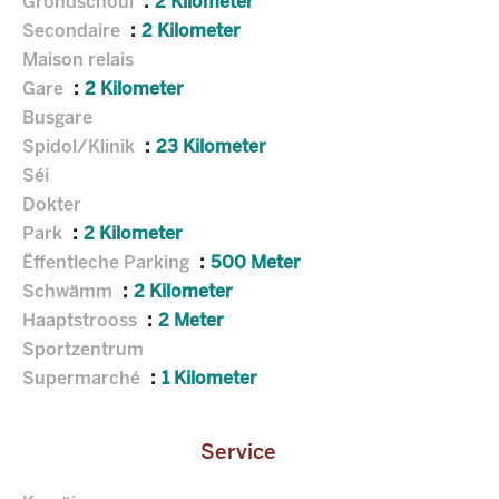
Grondschoul
2 Kilometer
Secondaire
2 Kilometer
Maison relais
Gare
2 Kilometer
Busgare
Spidol/Klinik
23 Kilometer
Séi
Dokter
Park
2 Kilometer
Ëffentleche Parking
500 Meter
Schwämm
2 Kilometer
Haaptstrooss
2 Meter
Sportzentrum
Supermarché
1 Kilometer
Service