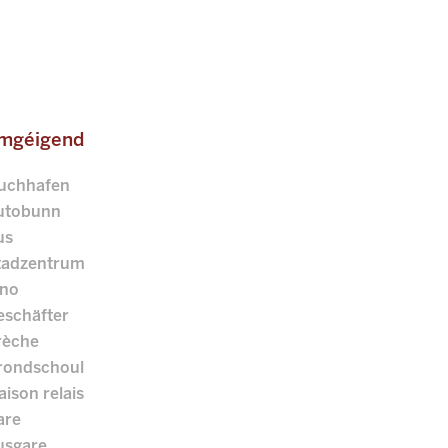
mgéigend
luchhafen
utobunn
us
tadzentrum
ino
eschäfter
rèche
rondschoul
ison relais
are
usgare