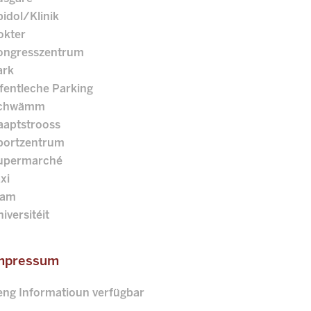
idol/Klinik
okter
ongresszentrum
ark
fentleche Parking
chwämm
aaptstrooss
portzentrum
upermarché
xi
ram
iversitéit
mpressum
eng Informatioun verfügbar