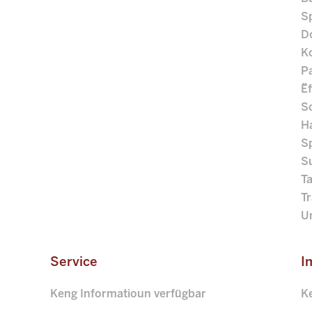
Sp
D
K
P
Ëf
S
H
S
S
Ta
T
Un
Service
I
Keng Informatioun verfügbar
K