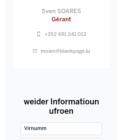
Sven SOARES
Gérant
+352 691 241 013
moien@blankpage.lu
weider Informatioun
ufroen