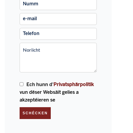
Ech hunn d'
Privatsphärpolitik
vun dëser Websäit gelies a
akzeptéieren se
SCHÉCKEN