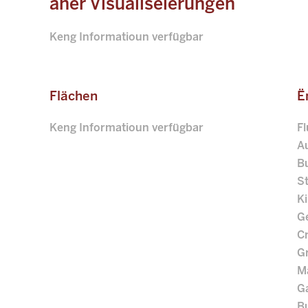
aner Visualiséierungen
Keng Informatioun verfügbar
Flächen
Ë
Keng Informatioun verfügbar
F
A
B
S
K
G
C
G
Ma
G
B