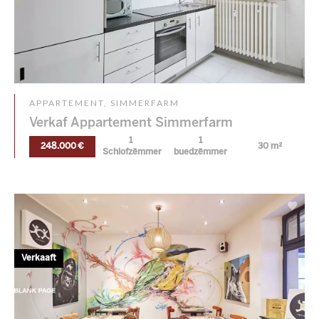
APPARTEMENT, SIMMERFARM
Verkaf Appartement Simmerfarm
1
1
248.000 €
30 m²
Schlofzëmmer
buedzëmmer
Verkaaft