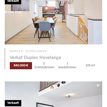
Verkaaft
DUPLEX, HOVELANGE
Verkaf Duplex Hovelange
2
1
540.000 €
105 m²
Schlofzëmmer
buedzëmmer
Verkaaft