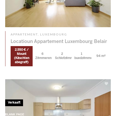
APPARTEMENT, LUXEMBOURG
Locatioun Appartement Luxembourg Belair
2.550 € /
Mount
6
2
1
94 m²
(Käschten
Zëmmeren
Schlofzëmmer
buedzëmmer
abegraff)
Verkaaft