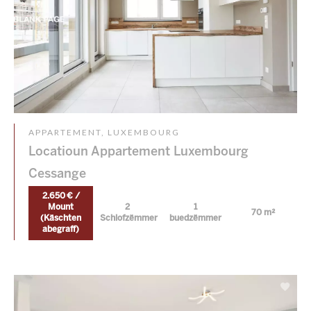
APPARTEMENT, LUXEMBOURG
Locatioun Appartement Luxembourg
Cessange
2.650 € /
Mount
2
1
70 m²
(Käschten
Schlofzëmmer
buedzëmmer
abegraff)