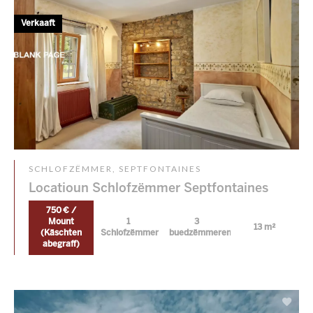
Verkaaft
SCHLOFZËMMER, SEPTFONTAINES
Locatioun Schlofzëmmer Septfontaines
750 € /
Mount
1
3
13 m²
(Käschten
Schlofzëmmer
buedzëmmeren
abegraff)