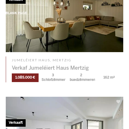
JUMELÉIERT HAUS, MERTZIG
Verkaf Jumeléiert Haus Mertzig
3
2
1.085.000 €
162 m²
Schlofzëmmer
buedzëmmeren
Verkaaft