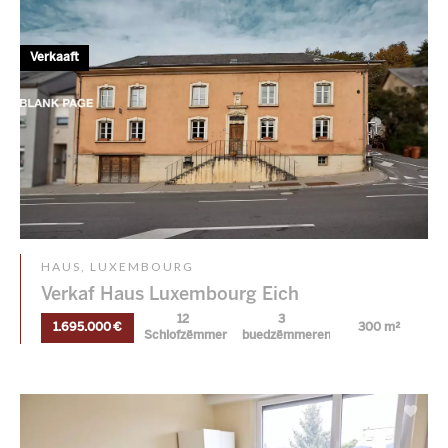
Verkaaft
HAUS, LUXEMBOURG
Verkaf Haus Luxembourg Eich
12
3
1.695.000 €
300 m²
Schlofzëmmer
buedzëmmeren