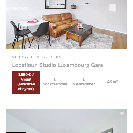
STUDIO, LUXEMBOURG
Locatioun Studio Luxembourg Gare
1.850 € /
Mount
1
1
48 m²
(Käschten
Schlofzëmmer
buedzëmmer
abegraff)