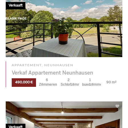
Verkaaft
APPARTEMENT, NEUNHAUSEN
Verkaf Appartement Neunhausen
6
2
1
490.000 €
90 m²
Zëmmeren
Schlofzëmmer
buedzëmmer
Verkaaft