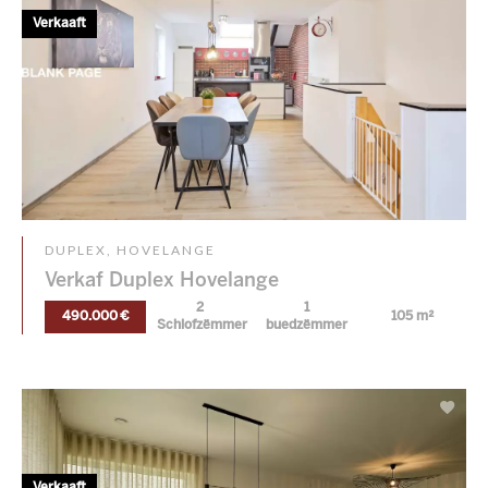
Verkaaft
DUPLEX, HOVELANGE
Verkaf Duplex Hovelange
2
1
490.000 €
105 m²
Schlofzëmmer
buedzëmmer
Verkaaft