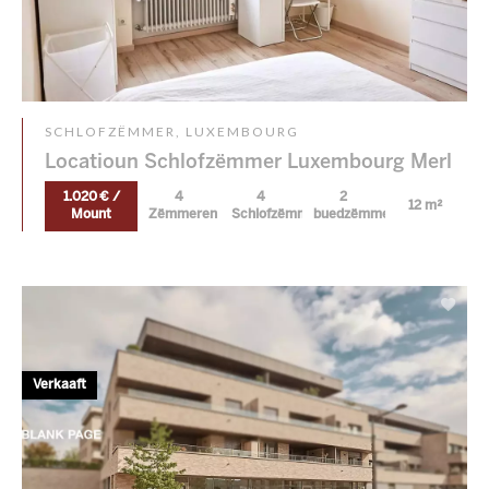
SCHLOFZËMMER, LUXEMBOURG
Locatioun Schlofzëmmer Luxembourg Merl
1.020 € /
4
4
2
12 m²
Mount
Zëmmeren
Schlofzëmmer
buedzëmmeren
Verkaaft