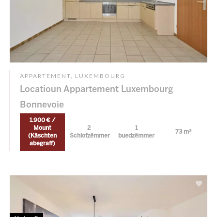
APPARTEMENT, LUXEMBOURG
Locatioun Appartement Luxembourg
Bonnevoie
1.900 € /
Mount
2
1
73 m²
(Käschten
Schlofzëmmer
buedzëmmer
abegraff)