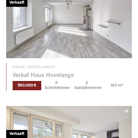
Verkaaft
HAUS, HOVELANGE
Verkaf Haus Hovelange
6
2
560.000 €
160 m²
Schlofzëmmer
buedzëmmeren
Verkaaft