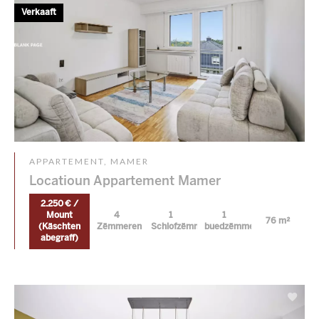
Verkaaft
APPARTEMENT, MAMER
Locatioun Appartement Mamer
2.250 € /
Mount
4
1
1
76 m²
(Käschten
Zëmmeren
Schlofzëmmer
buedzëmmer
abegraff)