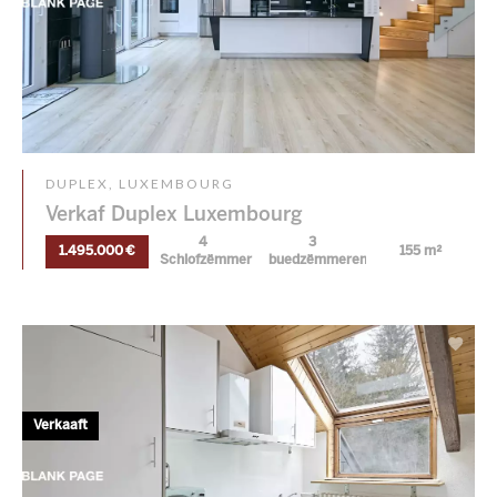
DUPLEX, LUXEMBOURG
Verkaf Duplex Luxembourg
4
3
1.495.000 €
155 m²
Schlofzëmmer
buedzëmmeren
Verkaaft