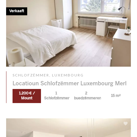
Verkaaft
SCHLOFZËMMER, LUXEMBOURG
Locatioun Schlofzëmmer Luxembourg Merl
1.200 € /
1
2
15 m²
Mount
Schlofzëmmer
buedzëmmeren