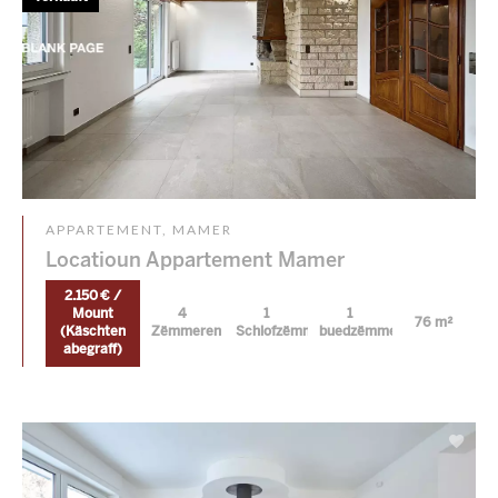
APPARTEMENT, MAMER
Locatioun Appartement Mamer
2.150 € /
Mount
4
1
1
76 m²
(Käschten
Zëmmeren
Schlofzëmmer
buedzëmmer
abegraff)