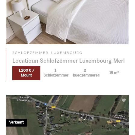
SCHLOFZËMMER, LUXEMBOURG
Locatioun Schlofzëmmer Luxembourg Merl
1.200 € /
1
2
15 m²
Mount
Schlofzëmmer
buedzëmmeren
Verkaaft