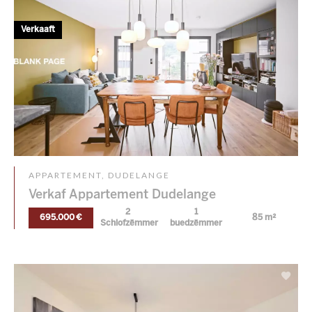
Verkaaft
APPARTEMENT, DUDELANGE
Verkaf Appartement Dudelange
2
1
695.000 €
85 m²
Schlofzëmmer
buedzëmmer