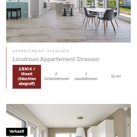
APPARTEMENT, STRASSEN
Locatioun Appartement Strassen
2.830 € /
Mount
2
1
91 m²
(Käschten
Schlofzëmmer
buedzëmmer
abegraff)
Verkaaft