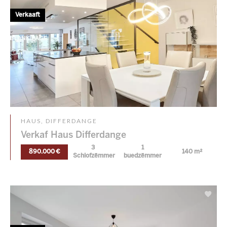
Verkaaft
HAUS, DIFFERDANGE
Verkaf Haus Differdange
3
1
890.000 €
140 m²
Schlofzëmmer
buedzëmmer