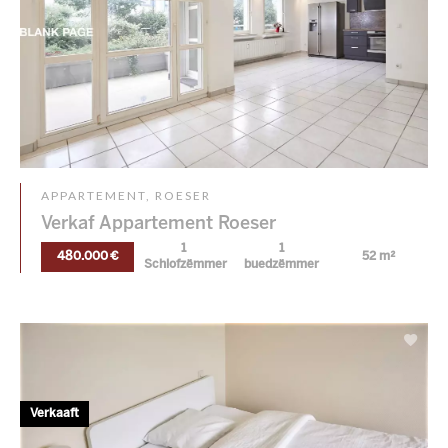
APPARTEMENT, ROESER
Verkaf Appartement Roeser
1
1
480.000 €
52 m²
Schlofzëmmer
buedzëmmer
Verkaaft