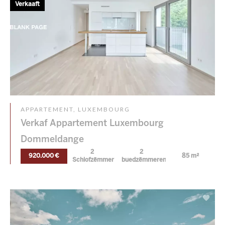
Verkaaft
APPARTEMENT, LUXEMBOURG
Verkaf Appartement Luxembourg
Dommeldange
2
2
920.000 €
85 m²
Schlofzëmmer
buedzëmmeren