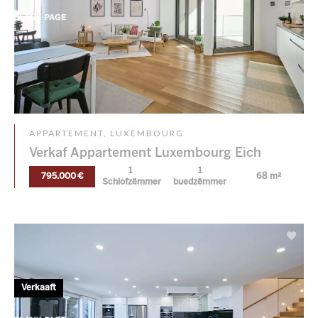
APPARTEMENT, LUXEMBOURG
Verkaf Appartement Luxembourg Eich
1
1
795.000 €
68 m²
Schlofzëmmer
buedzëmmer
Verkaaft