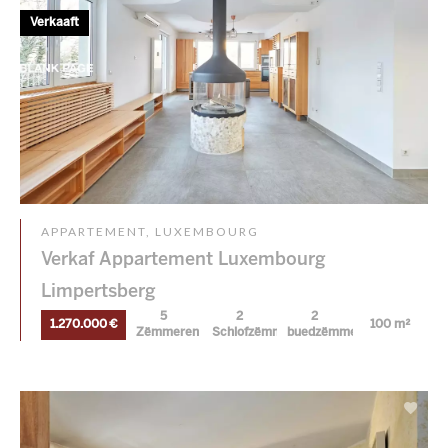
Verkaaft
APPARTEMENT, LUXEMBOURG
Verkaf Appartement Luxembourg
Limpertsberg
5
2
2
1.270.000 €
100 m²
Zëmmeren
Schlofzëmmer
buedzëmmeren