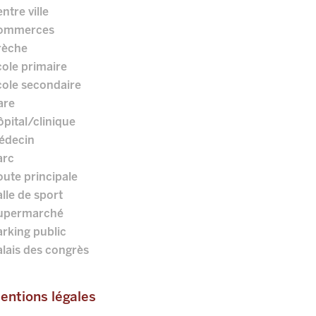
ntre ville
ommerces
rèche
ole primaire
cole secondaire
are
pital/clinique
édecin
arc
ute principale
lle de sport
upermarché
rking public
lais des congrès
entions légales