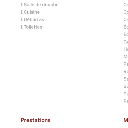
1 Salle de douche
Ce
1 Cuisine
C
1 Débarras
C
1 Toilettes
Éc
É
G
Hô
M
P
Ro
Sa
S
Pa
Pa
Prestations
M