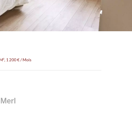
², 1 200 € / Mois
 Merl