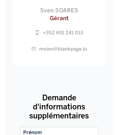
Sven SOARES
Gérant
+352 691 241 013
moien@blankpage.lu
Demande
d'informations
supplémentaires