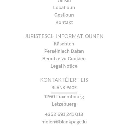
Verkaf
Locatioun
Gestioun
Kontakt
JURISTESCH INFORMATIOUNEN
Käschten
Perséinlech Daten
Benotze vu Cookien
Legal Notice
KONTAKTÉIERT EIS
BLANK PAGE
1260
Luxembourg
Lëtzebuerg
+352 691 241 013
moien@blankpage.lu