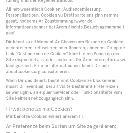
Aklang mat der Reglementatioun.
All net-wesentlech Cookien (Audiencemiessung,
Personalisatioun, Cookien vu Drëttparteien) ginn nëmme
gesat, nodeems Är Zoustëmmung iwwer de
Informatiounsbanner bei Ärem éischte Besuch agesammelt
gouf.
Dir kënnt zu all Moment Är Choixen am Bezuch op Cookien
acceptéieren, refuséieren oder änneren, andeems Dir op de
Link "Gestioun vun de Cookien" klickt, deen ënnen op der
Site disponibel ass, oder andeems Dir Ären Internetbrowser
konfiguréiert. Fir méi Informatiounen, kënnt Dir och
aboutcookies.org
consultéieren.
Wann Dir decidéiert, bestëmmt Cookien ze blockéieren,
musst Dir eventuell bei all Visite bestëmmt Preferenzen
selwer uginn, an e puer Servicer oder Funktionalitéite vum
Site kéinten net zougänglech sinn.
Firwat benotze mir Cookien?
Mir benotze Cookien ënnert anerem fir:
Är Preferenze beim Surfen um Site ze geréieren;