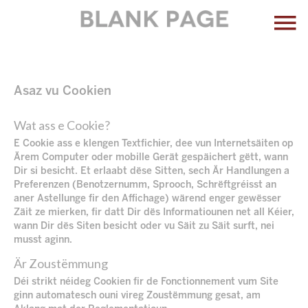
Asaz vu Cookien
Wat ass e Cookie?
E Cookie ass e klengen Textfichier, dee vun Internetsäiten op
Ärem Computer oder mobille Gerät gespäichert gëtt, wann
Dir si besicht. Et erlaabt dëse Sitten, sech Är Handlungen a
Preferenzen (Benotzernumm, Sprooch, Schrëftgréisst an
aner Astellunge fir den Affichage) wärend enger gewësser
Zäit ze mierken, fir datt Dir dës Informatiounen net all Kéier,
wann Dir dës Siten besicht oder vu Säit zu Säit surft, nei
musst aginn.
Är Zoustëmmung
Déi strikt néideg Cookien fir de Fonctionnement vum Site
ginn automatesch ouni vireg Zoustëmmung gesat, am