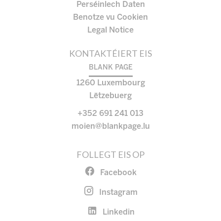
Perséinlech Daten
Benotze vu Cookien
Legal Notice
KONTAKTÉIERT EIS
BLANK PAGE
1260
Luxembourg
Lëtzebuerg
+352 691 241 013
moien@blankpage.lu
FOLLEGT EIS OP
Facebook
Instagram
Linkedin