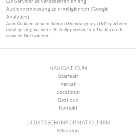
Eis Servicer ze verbesseren an eng
Audiencemiessung ze erméiglechen (Google
Analytics).
Aner Cookien kënnen duerch Uwendungen vu Drëttparteien
dobäigesat ginn, wéi z. B. Knäppercher fir d'Deelen op de
sozialen Netzwierker.
NAVIGATIOUN
Startsäit
Verkaf
Locatioun
Gestioun
Kontakt
JURISTESCH INFORMATIOUNEN
Käschten