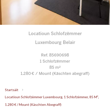
Locatioun Schlofzëmmer
Luxembourg Belair
Ref. 85690698
1 Schlofzëmmer
85 m²
1.280 € / Mount (Käschten abegraff)
Startsäit
Locatioun Schlofzëmmer Luxembourg, 1 Schlofzëmmer, 85 M²,
1.280 € / Mount (Käschten Abegraff)