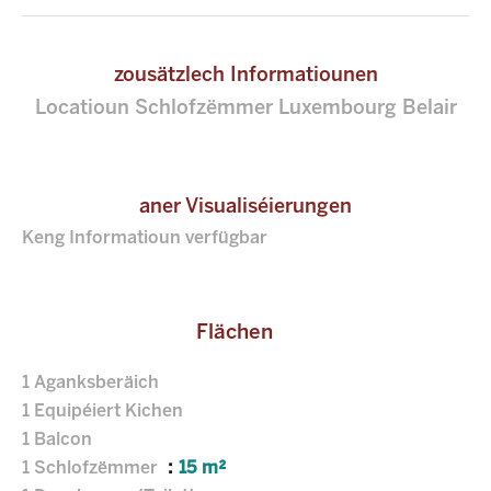
zousätzlech Informatiounen
Locatioun Schlofzëmmer Luxembourg Belair
aner Visualiséierungen
Keng Informatioun verfügbar
Flächen
1 Aganksberäich
1 Equipéiert Kichen
1 Balcon
1 Schlofzëmmer
15 m²