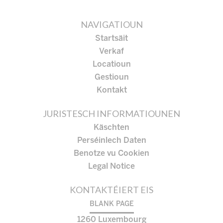
NAVIGATIOUN
Startsäit
Verkaf
Locatioun
Gestioun
Kontakt
JURISTESCH INFORMATIOUNEN
Käschten
Perséinlech Daten
Benotze vu Cookien
Legal Notice
KONTAKTÉIERT EIS
BLANK PAGE
1260
Luxembourg