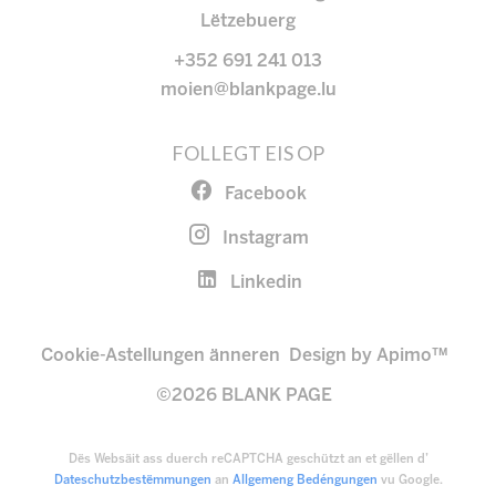
Lëtzebuerg
+352 691 241 013
moien@blankpage.lu
FOLLEGT EIS OP
Facebook
Instagram
Linkedin
Cookie-Astellungen änneren
Design by
Apimo™
©2026 BLANK PAGE
Dës Websäit ass duerch reCAPTCHA geschützt an et gëllen d’
Dateschutzbestëmmungen
an
Allgemeng Bedéngungen
vu Google.