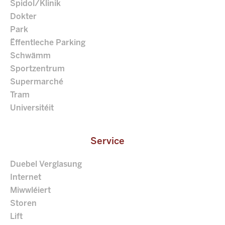
Spidol/Klinik
Dokter
Park
Ëffentleche Parking
Schwämm
Sportzentrum
Supermarché
Tram
Universitéit
Service
Duebel Verglasung
Internet
Miwwléiert
Storen
Lift