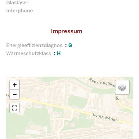
Glasfaser
Interphone
Impressum
Energieeffizienzdiagnos
G
Wärmeschutzklass
H
+
−