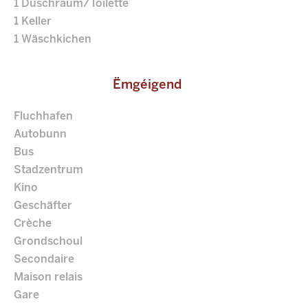
1 Duschraum/Toilette
1 Keller
1 Wäschkichen
Ëmgéigend
Fluchhafen
Autobunn
Bus
Stadzentrum
Kino
Geschäfter
Crèche
Grondschoul
Secondaire
Maison relais
Gare