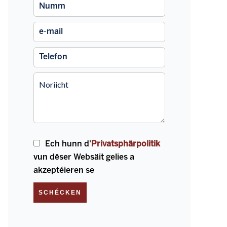
Ech hunn d'
Privatsphärpolitik
vun dëser Websäit gelies a
akzeptéieren se
SCHÉCKEN