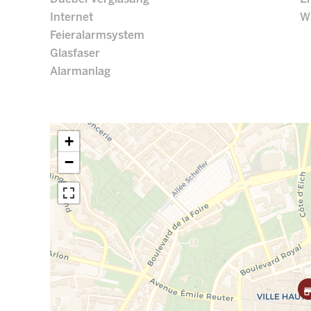
Internet
W
Feieralarmsystem
Glasfaser
Alarmanlag
+
−