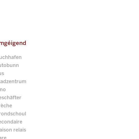
mgéigend
luchhafen
utobunn
us
tadzentrum
ino
eschäfter
rèche
rondschoul
econdaire
ison relais
are