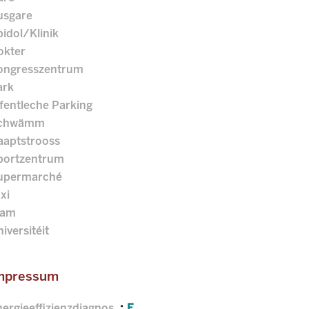
usgare
idol/Klinik
okter
ongresszentrum
ark
fentleche Parking
chwämm
aaptstrooss
portzentrum
upermarché
xi
ram
iversitéit
mpressum
nergieeffizienzdiagnos
E