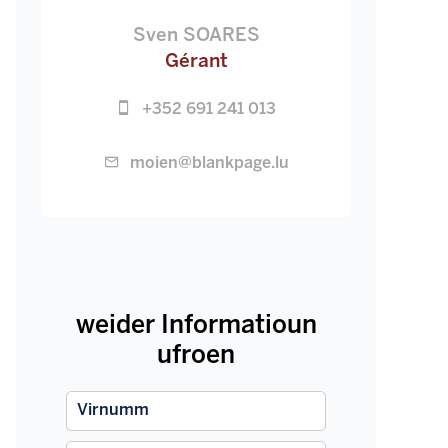
Sven SOARES
Gérant
+352 691 241 013
moien@blankpage.lu
weider Informatioun
ufroen