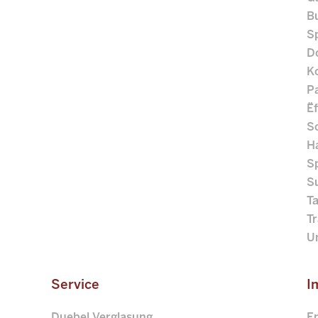
B
Sp
D
K
P
Ëf
S
H
S
S
Ta
T
Un
Service
I
Duebel Verglasung
E