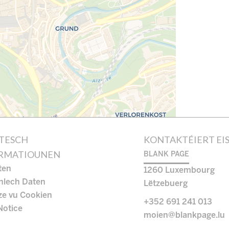
STESCH
KONTAKTÉIERT EI
RMATIOUNEN
BLANK PAGE
ten
1260
Luxembourg
nlech Daten
Lëtzebuerg
ze vu Cookien
+352 691 241 013
Notice
moien@blankpage.lu