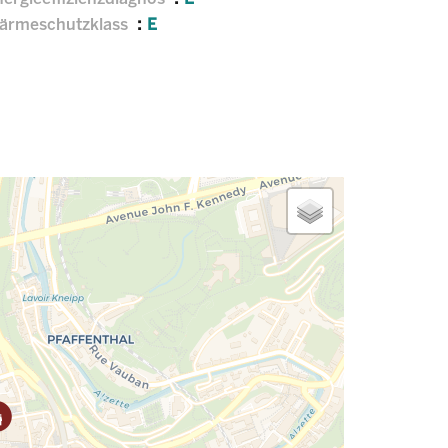
ärmeschutzklass
E