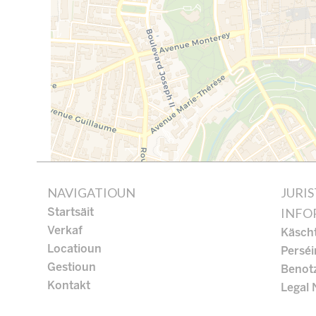
NAVIGATIOUN
JURI
INFO
Startsäit
Verkaf
Käsch
Locatioun
Perséi
Gestioun
Benot
Kontakt
Legal 