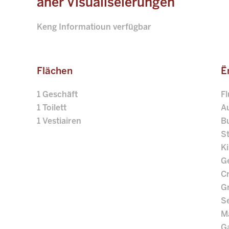
aner Visualiséierungen
Keng Informatioun verfügbar
Flächen
Ë
1 Geschäft
F
1 Toilett
A
1 Vestiairen
B
S
K
G
C
G
S
Ma
G