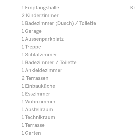
1 Empfangshalle
K
2 Kinderzimmer
1 Badezimmer (Dusch) / Toilette
1 Garage
1 Aussenparkplatz
1 Treppe
1 Schlafzimmer
1 Badezimmer / Toilette
1 Ankleidezimmer
2 Terrassen
1 Einbauküche
1 Esszimmer
1 Wohnzimmer
1 Abstellraum
1 Technikraum
1 Terrasse
1 Garten