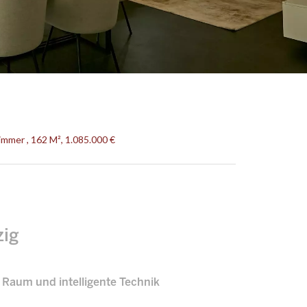
immer , 162 M², 1.085.000 €
zig
 Raum und intelligente Technik