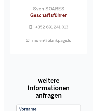
Sven SOARES
Geschäftsführer
+352 691 241 013
moien@blankpage.lu
weitere
Informationen
anfragen