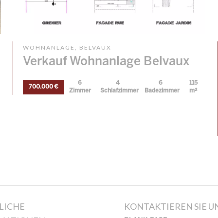
WOHNANLAGE, BELVAUX
Verkauf Wohnanlage Belvaux
6
4
6
115
700.000 €
Zimmer
Schlafzimmer
Badezimmer
m²
LICHE
KONTAKTIEREN SIE U