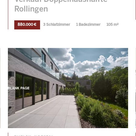
Rollingen
880.000 €
3 Schlafzimmer
1 Badezimmer
105 m²