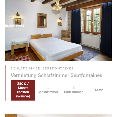
SCHLAFZIMMER, SEPTFONTAINES
Vermietung Schlafzimmer Septfontaines
850 € /
Monat
1
3
13 m²
(Kosten
Schlafzimmer
Badezimmer
inklusive)