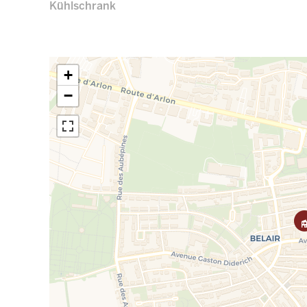
Kühlschrank
+
−