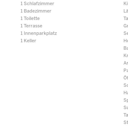
1 Schlafzimmer
K
1 Badezimmer
L
1 Toilette
Ta
1 Terrasse
G
1 Innenparkplatz
S
1 Keller
H
B
K
Ar
P
Öf
S
H
S
S
Ta
S