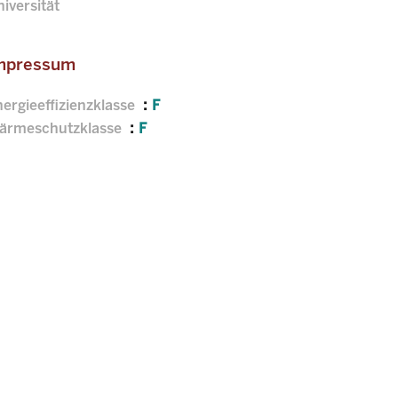
iversität
mpressum
ergieeffizienzklasse
F
ärmeschutzklasse
F