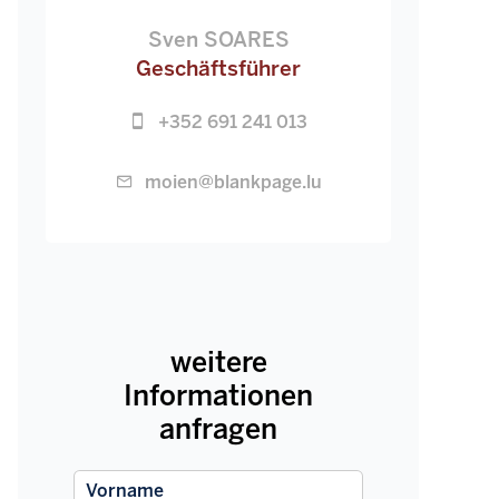
Sven SOARES
Geschäftsführer
+352 691 241 013
moien@blankpage.lu
weitere
Informationen
anfragen