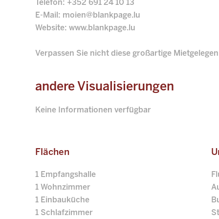
Telefon: +352 691 24 10 13
E-Mail: moien@blankpage.lu
Website: www.blankpage.lu
Verpassen Sie nicht diese großartige Mietgelege
andere Visualisierungen
Keine Informationen verfügbar
Flächen
U
1 Empfangshalle
F
1 Wohnzimmer
A
1 Einbauküche
B
1 Schlafzimmer
S