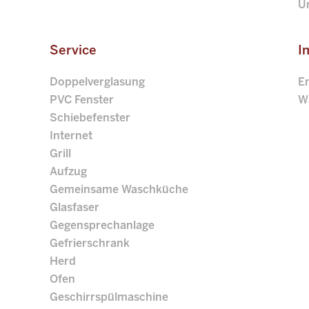
Un
Service
I
Doppelverglasung
En
PVC Fenster
W
Schiebefenster
Internet
Grill
Aufzug
Gemeinsame Waschküche
Glasfaser
Gegensprechanlage
Gefrierschrank
Herd
Ofen
Geschirrspülmaschine