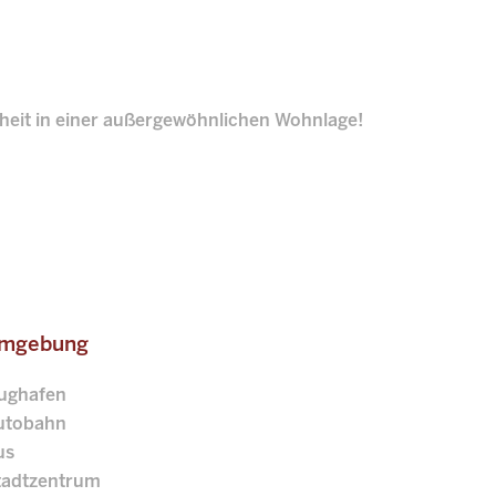
nheit in einer außergewöhnlichen Wohnlage!
mgebung
lughafen
utobahn
us
tadtzentrum