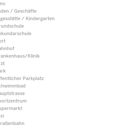
ino
äden / Geschäfte
gesstätte / Kindergarten
rundschule
ekundarschule
ort
ahnhof
rankenhaus/Klinik
zt
ark
fentlicher Parkplatz
chwimmbad
auptstrasse
portzentrum
upermarkt
xi
traßenbahn