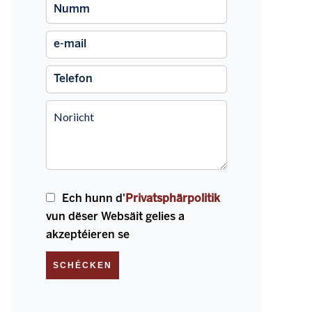
Ech hunn d'
Privatsphärpolitik
vun dëser Websäit gelies a
akzeptéieren se
SCHÉCKEN