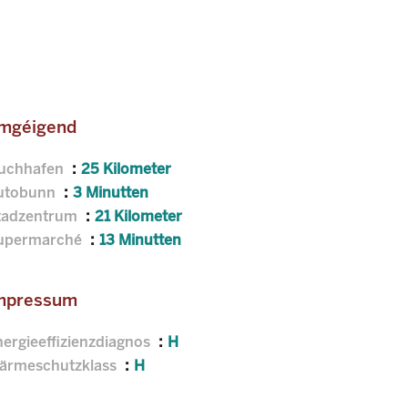
mgéigend
luchhafen
25 Kilometer
utobunn
3 Minutten
tadzentrum
21 Kilometer
upermarché
13 Minutten
mpressum
nergieeffizienzdiagnos
H
ärmeschutzklass
H