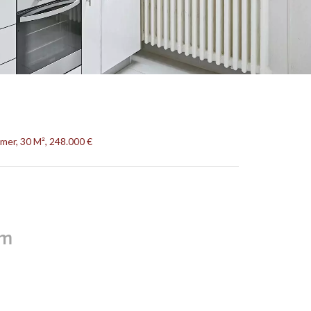
er, 30 M², 248.000 €
rm