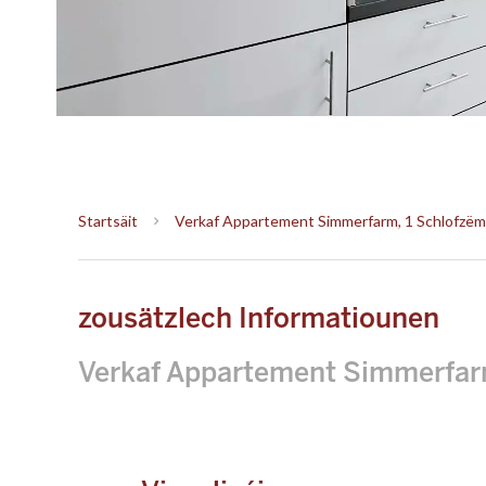
Startsäit
Verkaf Appartement Simmerfarm, 1 Schlofzëmm
zousätzlech Informatiounen
Verkaf Appartement Simmerfa