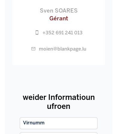
Sven SOARES
Gérant
+352 691 241 013
moien@blankpage.lu
weider Informatioun
ufroen