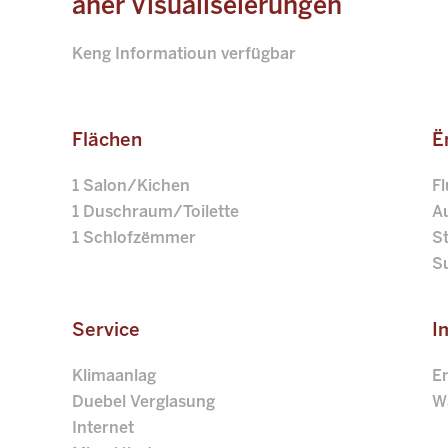
aner Visualiséierungen
Keng Informatioun verfügbar
Flächen
Ë
1 Salon/Kichen
F
1 Duschraum/Toilette
A
1 Schlofzëmmer
S
S
Service
I
Klimaanlag
E
Duebel Verglasung
W
Internet