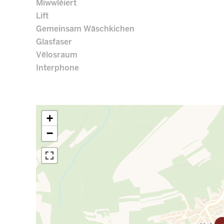
Miwwléiert
Lift
Gemeinsam Wäschkichen
Glasfaser
Vëlosraum
Interphone
+
−